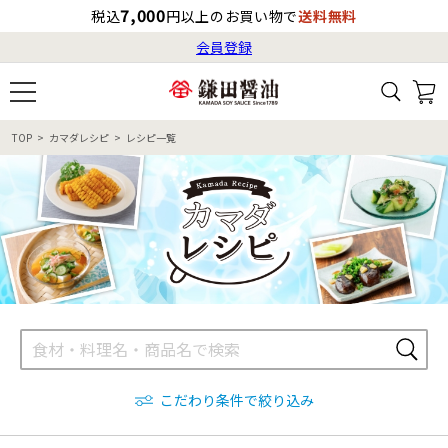
7,000
税込
円以上のお買い物で
送料無料
会員登録
ログイン
最短お届け日
の目安
（国内）
8月8日
13:00
（土）
会員登録
TOP
カマダレシピ
レシピ一覧
すべてから検索
商品検索
すべての商品一覧
カタログ番号・記号検索
レシピ検索
へのお届け予定日は
8月9日
（日）
です。
商品カテゴリ
ギフト
自由な詰め合わせ
商品の選び方
こだわり条件で絞り込み
特集