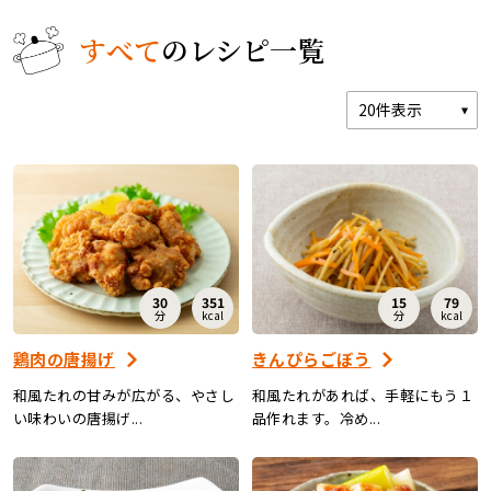
すべて
のレシピ一覧
レシピ
ご利用ガイド
安全・安心への取り組み
よくあるご質問
サイトマップ
お問い合わせ
カタログ請求
会社案内
30
351
15
79
分
kcal
分
kcal
お電話でのお問い合わせ・ご注文
鶏肉の唐揚げ
きんぴらごぼう
0120-46-0306
和風たれの甘みが広がる、やさし
和風たれがあれば、手軽にもう１
い味わいの唐揚げ...
品作れます。冷め...
受付時間 / 8:00〜17:30（日・祝日除く）