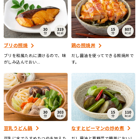
30
319
15
807
分
kcal
分
kcal
ブリの照焼
鶏の照焼丼
ブリを和風たれに漬けるので、味
だし醤油を使ってできる照焼丼で
がしみ込んでおい...
す。
30
303
15
110
分
kcal
分
kcal
豆乳うどん鍋
なすとピーマンの炒め煮
豆乳に水でうすめたつゆを加えた
だし醤油と夏野菜で簡単においし