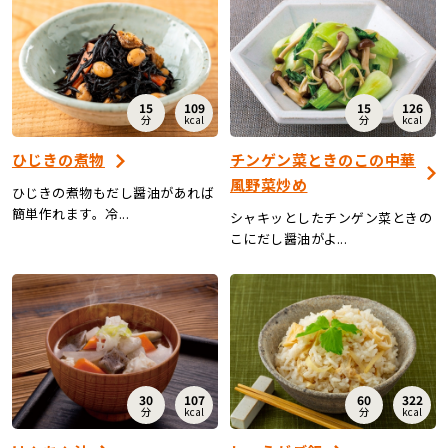
15
109
15
126
分
kcal
分
kcal
ひじきの煮物
チンゲン菜ときのこの中華
風野菜炒め
ひじきの煮物もだし醤油があれば
簡単作れます。冷...
シャキッとしたチンゲン菜ときの
こにだし醤油がよ...
30
107
60
322
分
kcal
分
kcal