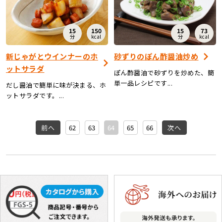
15
150
15
73
分
kcal
分
kcal
新じゃがとウインナーのホ
砂ずりのぽん酢醤油炒め
ットサラダ
ぽん酢醤油で砂ずりを炒めた、簡
単一品レシピです...
だし醤油で簡単に味が決まる、ホ
ットサラダです。...
前へ
62
63
64
65
66
次へ