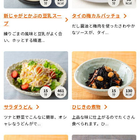
分
kcal
分
kcal
新じゃがとかぶの豆乳スー
タイの梅カルパッチョ
プ
だし醤油と梅肉を使ったさわやか
なソースが、タイ...
練りごまの風味と豆乳がよく合
い、ホッとする精進...
15
461
15
130
分
kcal
分
kcal
サラダうどん
ひじきの煮物
ツナと野菜でこんなに簡単、オシ
上品な味に仕上がるのでたくさん
ャレなうどんがで...
食べられます。ひ...