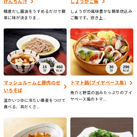
けんちん汁
しょうがご飯
精進だし醤油をうすめるだけで簡
しょうがの風味豊かな簡単炊込み
単に味が決まりま...
ご飯です。炊き上...
15
460
30
296
分
kcal
分
kcal
マッシュルームと豚肉のせ
トマト鍋(ブイヤベース風)
いろそば
魚介と野菜の旨みたっぷりのブイ
ヤベース風のトマ...
温かいつゆに冷たい蕎麦をつけて
食べる、具だくさ...