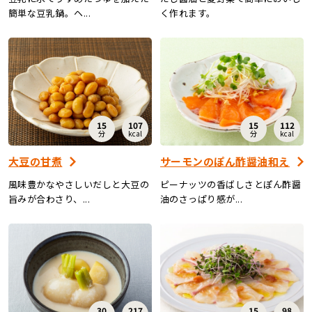
簡単な豆乳鍋。ヘ...
く作れます。
15
107
15
112
分
kcal
分
kcal
大豆の甘煮
サーモンのぽん酢醤油和え
風味豊かなやさしいだしと大豆の
ピーナッツの香ばしさとぽん酢醤
旨みが合わさり、...
油のさっぱり感が...
30
217
15
98