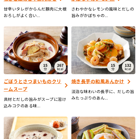
甘辛いタレがからんだ豚肉に大根
さわやかなレモンの風味とだしの
おろしがよく合い...
旨みがかぼちゃの...
15
267
15
132
分
kcal
分
kcal
ごぼうとさつまいものクリ
焼き長芋の和風あんかけ
ームスープ
淡泊な味わいの長芋に、だしの旨
みたっぷりのあん...
具材とだしの旨みがスープに溶け
込みコクのある味...