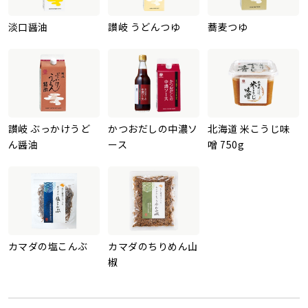
淡口醤油
讃岐 うどんつゆ
蕎麦つゆ
讃岐 ぶっかけうど
かつおだしの中濃ソ
北海道 米こうじ味
ん醤油
ース
噌 750g
カマダの塩こんぶ
カマダのちりめん山
椒