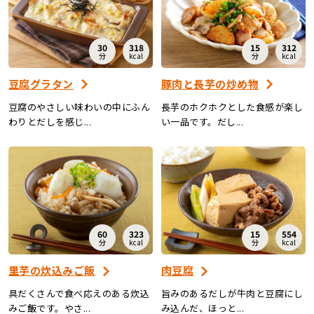
30
318
15
312
分
kcal
分
kcal
豆腐グラタン
豚肉と長芋の炒め物
豆腐のやさしい味わいの中にふん
長芋のホクホクとした食感が楽し
わりとだしを感じ...
い一品です。だし...
60
323
15
554
分
kcal
分
kcal
里芋の炊込みご飯
肉豆腐
具だくさんで食べ応えのある炊込
旨みのあるだしが牛肉と豆腐にし
みご飯です。やさ...
み込んだ、ほっと...