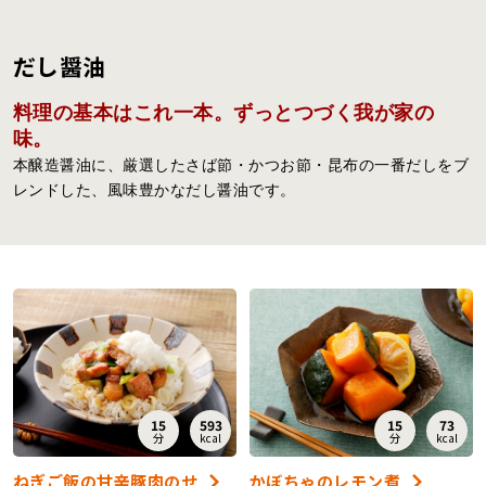
レシピ
だし醤油
ご利用ガイド
安全・安心への取り組み
料理の基本はこれ一本。ずっとつづく我が家の
味。
よくあるご質問
サイトマップ
本醸造醤油に、厳選したさば節・かつお節・昆布の一番だしをブ
レンドした、風味豊かなだし醤油です。
お問い合わせ
カタログ請求
会社案内
お電話でのお問い合わせ・ご注文
0120-46-0306
15
593
15
73
受付時間 / 8:00〜17:30（日・祝日除く）
分
kcal
分
kcal
ねぎご飯の甘辛豚肉のせ
かぼちゃのレモン煮