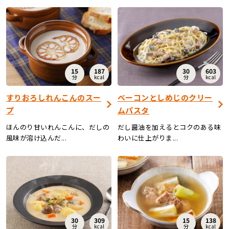
15
187
30
603
分
kcal
分
kcal
すりおろしれんこんのスー
ベーコンとしめじのクリー
プ
ムパスタ
ほんのり甘いれんこんに、だしの
だし醤油を加えるとコクのある味
風味が溶け込んだ...
わいに仕上がりま...
30
309
15
138
分
kcal
分
kcal