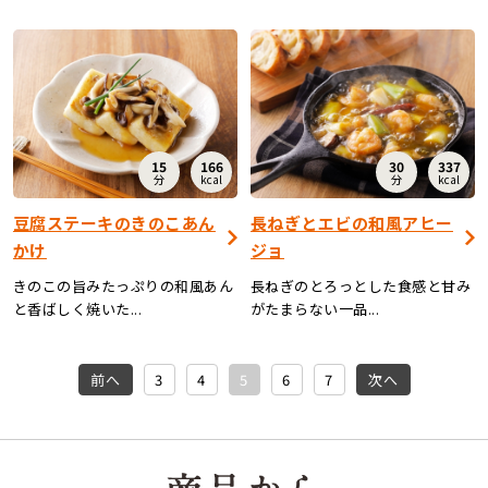
15
166
30
337
分
kcal
分
kcal
豆腐ステーキのきのこあん
長ねぎとエビの和風アヒー
かけ
ジョ
きのこの旨みたっぷりの和風あん
長ねぎのとろっとした食感と甘み
と香ばしく焼いた...
がたまらない一品...
前へ
3
4
5
6
7
次へ