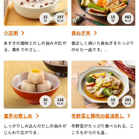
15
197
15
482
分
kcal
分
kcal
小豆粥
長ねぎ丼
あずきの風味とだしの旨みが広が
香ばしく焼いた長ねぎをたっぷり
る、素朴でやさし...
のせた一品です。...
30
126
15
281
分
kcal
分
kcal
里芋の煮しめ
冬野菜と豚肉の醤油蒸し
しっかりしみ込んだだしの旨みが
冬野菜がたっぷり食べられる、こ
じんわり広がりま...
ころもからだも温...