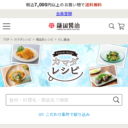
7,000
税込
円以上のお買い物で
送料無料
会員登録
ログイン
最短お届け日
の目安
（国内）
8月6日
13:00
（木）
会員登録
TOP
カマダレシピ
商品別レシピ
だし醤油
すべてから検索
商品検索
すべての商品一覧
カタログ番号・記号検索
レシピ検索
へのお届け予定日は
8月7日
（金）
です。
商品カテゴリ
ギフト
自由な詰め合わせ
商品の選び方
こだわり条件で絞り込み
特集