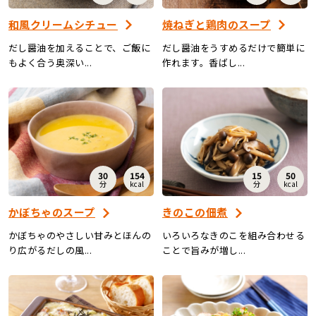
和風クリームシチュー
焼ねぎと鶏肉のスープ
だし醤油を加えることで、ご飯に
だし醤油をうすめるだけで簡単に
もよく合う奥深い...
作れます。香ばし...
30
154
15
50
分
kcal
分
kcal
かぼちゃのスープ
きのこの佃煮
かぼちゃのやさしい甘みとほんの
いろいろなきのこを組み合わせる
り広がるだしの風...
ことで旨みが増し...