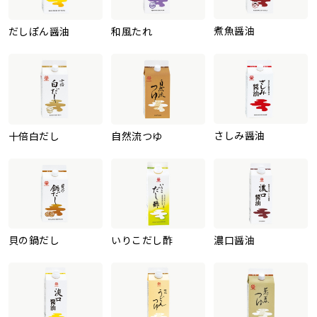
煮魚醤油
だしぽん醤油
和風たれ
さしみ醤油
十倍白だし
自然流つゆ
貝の鍋だし
いりこだし酢
濃口醤油