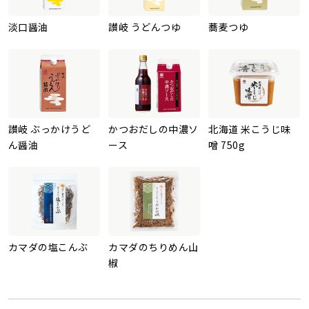
淡口醤油
讃岐 うどんつゆ
蕎麦つゆ
讃岐 ぶっかけうど
かつおだしの中濃ソ
北海道 米こうじ味
ん醤油
ース
噌 750g
カマダの塩こんぶ
カマダのちりめん山
椒