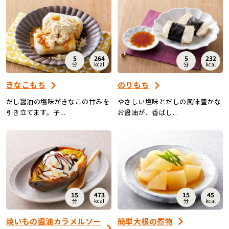
5
264
5
232
分
kcal
分
kcal
きなこもち
のりもち
だし醤油の塩味がきなこの甘みを
やさしい塩味とだしの風味豊かな
引き立てます。子...
お醤油が、香ばし...
15
473
15
45
分
kcal
分
kcal
焼いもの醤油カラメルソー
簡単大根の煮物