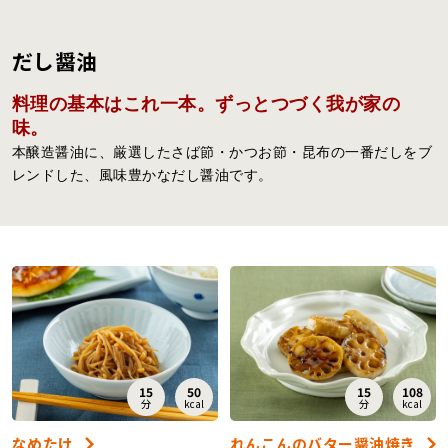
レシピ
だし醤油
ご利用ガイド
安全・安心への取り組み
料理の基本はこれ一本。ずっとつづく我が家の
味。
よくあるご質問
サイトマップ
本醸造醤油に、厳選したさば節・かつお節・昆布の一番だしをブ
レンドした、風味豊かなだし醤油です。
お問い合わせ
カタログ請求
会社案内
お電話でのお問い合わせ・ご注文
0120-46-0306
15
50
15
108
受付時間 / 8:00〜17:30（日・祝日除く）
分
kcal
分
kcal
なめたけ
れんこんのバター醤油焼き