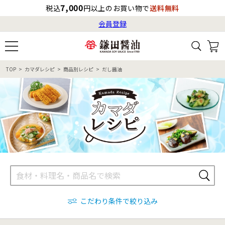
7,000
税込
円以上のお買い物で
送料無料
会員登録
ログイン
最短お届け日
の目安
（国内）
8月6日
13:00
（木）
会員登録
TOP
カマダレシピ
商品別レシピ
だし醤油
すべてから検索
商品検索
すべての商品一覧
カタログ番号・記号検索
レシピ検索
へのお届け予定日は
8月7日
（金）
です。
商品カテゴリ
ギフト
自由な詰め合わせ
商品の選び方
こだわり条件で絞り込み
特集