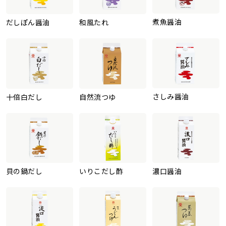
煮魚醤油
だしぽん醤油
和風たれ
さしみ醤油
十倍白だし
自然流つゆ
貝の鍋だし
いりこだし酢
濃口醤油