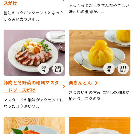
スがけ
ふっくらとだしを含んだやさしい
味わいの煮物が、...
醤油のコクがアクセントとなった
ほろ苦いカラメル...
60
538
30
211
分
kcal
分
kcal
豚肉と冬野菜の和風マスタ
栗きんとん
ードソースがけ
さつまいもの甘みにだしの風味が
加わり、コクのあ...
マスタードの酸味がアクセントに
なったコク深いソ...