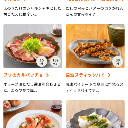
えのきたけのシャキシャキとした
だしの旨みとバターのコクがれん
歯ごたえに甘辛い...
こんの甘みを引き...
15
132
30
分
kcal
分
ブリのカルパッチョ
醤油スティックパイ
オリーブ油とだし醤油を合わせる
冷凍パイシートで簡単に作れるス
と、まろやかで風...
ティックパイです...