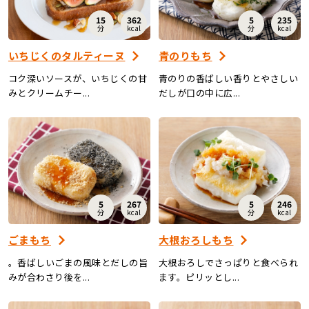
15
362
5
235
分
kcal
分
kcal
いちじくのタルティーヌ
青のりもち
コク深いソースが、いちじくの甘
青のりの香ばしい香りとやさしい
みとクリームチー...
だしが口の中に広...
5
267
5
246
分
kcal
分
kcal
ごまもち
大根おろしもち
。香ばしいごまの風味とだしの旨
大根おろしでさっぱりと食べられ
みが合わさり後を...
ます。ピリッとし...