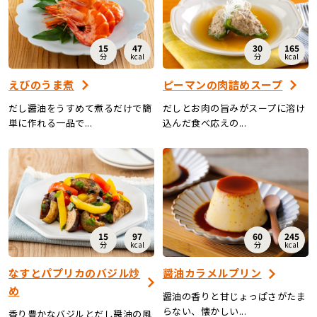
15
47
30
165
分
kcal
分
kcal
えびのうま煮
ピーマンの肉詰めスープ
だし醤油をうすめて煮るだけで簡
だしとお肉の旨みがスープに溶け
単に作れる一品で...
込んだ食べ応えの...
15
97
60
245
分
kcal
分
kcal
なすとパプリカのバジル炒
醤油カラメルプリン
め
醤油の香りと甘じょっぱさがたま
らない、懐かしい...
香り豊かなバジルとだし醤油の風