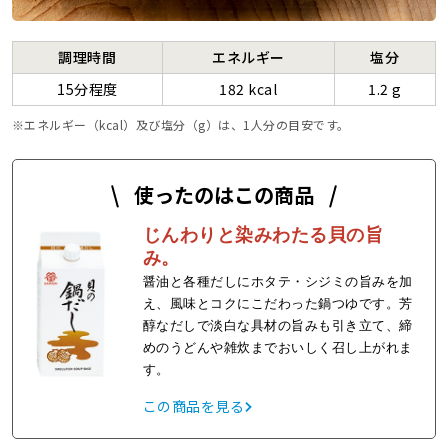
調理時間
エネルギー
塩分
15分程度
182 kcal
1.2 g
エネルギー（kcal）及び塩分（g）は、1人分の目安です。
使ったのはこの商品
じんわりと染みわたる貝の旨
み。
醤油と各種だしにホタテ・シジミの旨みを加
え、風味とコクにこだわった鍋つゆです。芳
醇なだしで淡白な具材の旨みも引き立て、締
めのうどんや雑炊までおいしく召し上がれま
す。
この商品を見る