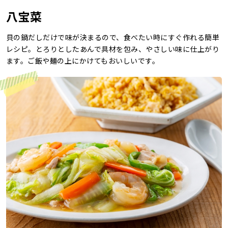
八宝菜
レシピ
貝の鍋だしだけで味が決まるので、食べたい時にすぐ作れる簡単
ご利用ガイド
レシピ。とろりとしたあんで具材を包み、やさしい味に仕上がり
安全・安心への取り組み
ます。ご飯や麺の上にかけてもおいしいです。
よくあるご質問
サイトマップ
お問い合わせ
カタログ請求
会社案内
お電話でのお問い合わせ・ご注文
0120-46-0306
受付時間 / 8:00〜17:30（日・祝日除く）