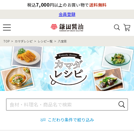
7,000
税込
円以上のお買い物で
送料無料
会員登録
ログイン
最短お届け日
の目安
（国内）
8月7日
13:00
（金）
会員登録
TOP
カマダレシピ
レシピ一覧
八宝菜
すべてから検索
商品検索
すべての商品一覧
カタログ番号・記号検索
レシピ検索
へのお届け予定日は
8月8日
（土）
です。
商品カテゴリ
ギフト
自由な詰め合わせ
商品の選び方
こだわり条件で絞り込み
特集