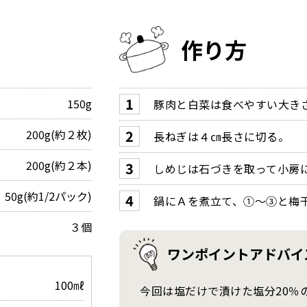
作り方
150g
豚肉と白菜は食べやすい大き
200g(約２枚)
長ねぎは４㎝長さに切る。
200g(約２本)
しめじは石づきを取って小房
50g(約1/2パック)
鍋にＡを煮立て、①～③と梅
３個
ワンポイントアドバイ
100㎖
今回は塩だけで漬けた塩分20％