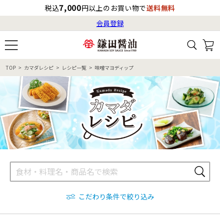
7,000
税込
円以上のお買い物で
送料無料
会員登録
ログイン
最短お届け日
の目安
（国内）
8月8日
13:00
（土）
会員登録
TOP
カマダレシピ
レシピ一覧
味噌マヨディップ
すべてから検索
商品検索
すべての商品一覧
カタログ番号・記号検索
レシピ検索
へのお届け予定日は
8月9日
（日）
です。
商品カテゴリ
ギフト
自由な詰め合わせ
商品の選び方
こだわり条件で絞り込み
特集