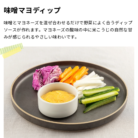
味噌マヨディップ
レシピ
味噌とマヨネーズを混ぜ合わせるだけで野菜によく合うディップ
ご利用ガイド
ソースが作れます。マヨネーズの酸味の中に米こうじの自然な甘
安全・安心への取り組み
みが感じられるやさしい味わいです。
よくあるご質問
サイトマップ
お問い合わせ
カタログ請求
会社案内
お電話でのお問い合わせ・ご注文
0120-46-0306
受付時間 / 8:00〜17:30（日・祝日除く）