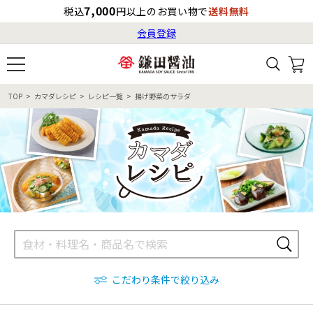
7,000
税込
円以上のお買い物で
送料無料
会員登録
ログイン
最短お届け日
の目安
（国内）
8月8日
13:00
（土）
会員登録
TOP
カマダレシピ
レシピ一覧
揚げ野菜のサラダ
すべてから検索
商品検索
すべての商品一覧
カタログ番号・記号検索
レシピ検索
へのお届け予定日は
8月9日
（日）
です。
商品カテゴリ
ギフト
自由な詰め合わせ
商品の選び方
こだわり条件で絞り込み
特集