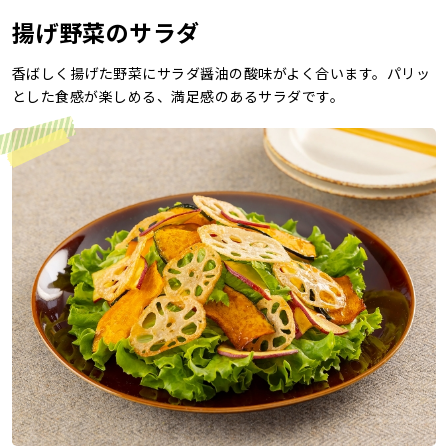
揚げ野菜のサラダ
レシピ
香ばしく揚げた野菜にサラダ醤油の酸味がよく合います。パリッ
ご利用ガイド
とした食感が楽しめる、満足感のあるサラダです。
安全・安心への取り組み
よくあるご質問
サイトマップ
お問い合わせ
カタログ請求
会社案内
お電話でのお問い合わせ・ご注文
0120-46-0306
受付時間 / 8:00〜17:30（日・祝日除く）