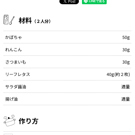
材料
（２人分）
かぼちゃ
50g
れんこん
30g
さつまいも
30g
リーフレタス
40g(約２枚)
サラダ醤油
適量
揚げ油
適量
作り方