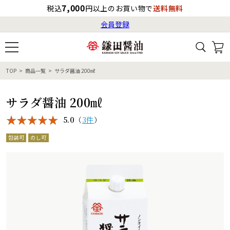
7,000
税込
円以上のお買い物で
送料無料
会員登録
ログイン
最短お届け日
の目安
（国内）
8月7日
13:00
（金）
会員登録
TOP
商品一覧
サラダ醤油 200㎖
すべてから検索
商品検索
すべての商品一覧
カタログ番号・記号検索
レシピ検索
へのお届け予定日は
サラダ醤油 200㎖
8月8日
（土）
です。
5.0
（
3件
）
商品カテゴリ
包装可
のし可
ギフト
自由な詰め合わせ
商品の選び方
特集