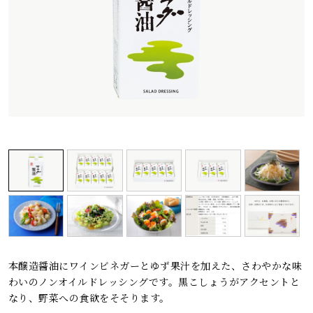
レシピ
ご利用ガイド
安全・安心への取り組み
よくあるご質問
サイトマップ
お問い合わせ
カタログ請求
会社案内
お電話でのお問い合わせ・ご注文
0120-46-0306
本醸造醤油にワインビネガーとゆず果汁を加えた、さわやかな味
受付時間 / 8:00〜17:30（日・祝日除く）
わいのノンオイルドレッシングです。黒こしょうがアクセントと
なり、野菜への食欲をそそります。