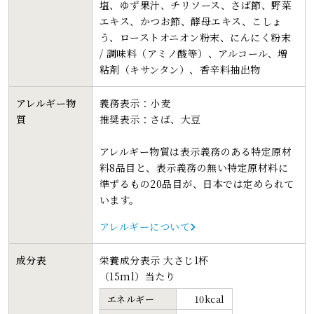
塩、ゆず果汁、チリソース、さば節、野菜
エキス、かつお節、酵母エキス、こしょ
う、ローストオニオン粉末、にんにく粉末
/ 調味料（アミノ酸等）、アルコール、増
粘剤（キサンタン）、香辛料抽出物
アレルギー物
義務表示：小麦
質
推奨表示：さば、大豆
アレルギー物質は表示義務のある特定原材
料8品目と、表示義務の無い特定原材料に
準ずるもの20品目が、日本では定められて
います。
アレルギーについて
成分表
栄養成分表示 大さじ1杯
（15ml）当たり
エネルギー
10kcal