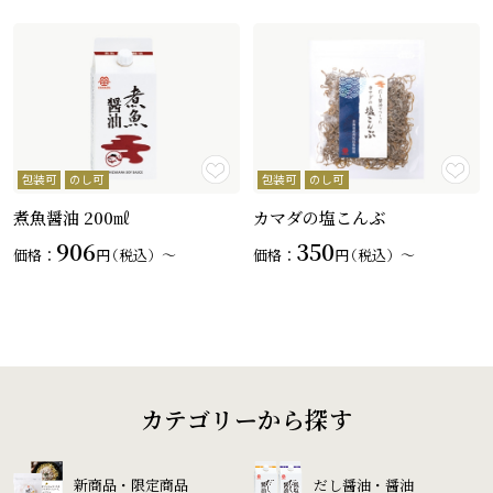
包装可
のし可
包装可
のし可
煮魚醤油 200㎖
カマダの塩こんぶ
906
350
価格：
円
（税込）〜
価格：
円
（税込）〜
カテゴリーから探す
新商品・限定商品
だし醤油・醤油