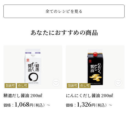
全てのレシピを見る
あなたにおすすめの商品
包装可
のし可
包装可
のし可
精進だし醤油 200㎖
にんにくだし醤油 200㎖
1,068
1,326
価格：
円
（税込）〜
価格：
円
（税込）〜