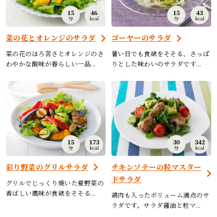
15
46
15
43
分
kcal
分
kcal
菜の花とオレンジのサラダ
ゴーヤーのサラダ
菜の花のほろ苦さとオレンジのさ
暑い日でも食欲をそそる、さっぱ
わやかな酸味が春らしい一品...
りとした味わいのサラダです...
15
173
30
342
分
kcal
分
kcal
彩り野菜のグリルサラダ
チキンソテーの粒マスター
ドサラダ
グリルでじっくり焼いた夏野菜の
香ばしい風味が食欲をそそる...
鶏肉も入ったボリューム満点のサ
ラダです。サラダ醤油と粒マ...