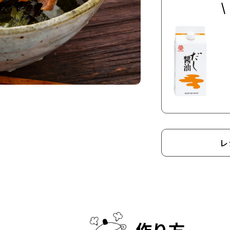
レ
作り方