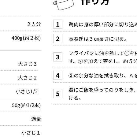
２人分
鶏肉は身の厚い部分に切り込
400g(約２枚)
長ねぎは３㎝長さに切る。
フライパンに油を熱して①を
す。②を加えて蓋をし、約５
大さじ３
②の余分な油を拭き取り、Ａ
大さじ２
器にご飯を盛ってのりをしき
小さじ1/2
ける。
50g(約1/2本)
適量
小さじ１