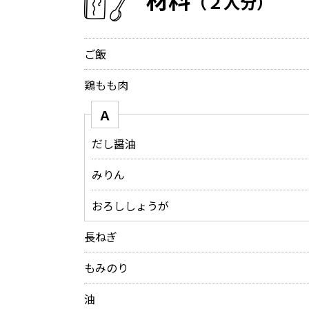
（２人分）
ご飯
鶏もも肉
Ａ
だし醤油
みりん
おろししょうが
長ねぎ
もみのり
油