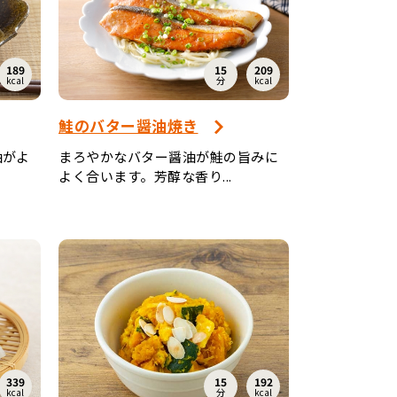
189
15
209
kcal
分
kcal
鮭のバター醤油焼き
油がよ
まろやかなバター醤油が鮭の旨みに
よく合います。芳醇な香り...
339
15
192
kcal
分
kcal