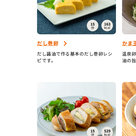
15
163
分
kcal
だし巻卵
かま
だし醤油で作る基本のだし巻卵レシ
温泉
ピです。
油の旨
15
529
分
kcal