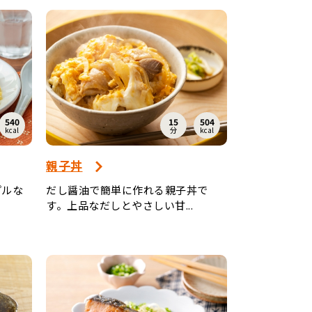
540
15
504
kcal
分
kcal
親子丼
プルな
だし醤油で簡単に作れる親子丼で
す。上品なだしとやさしい甘...