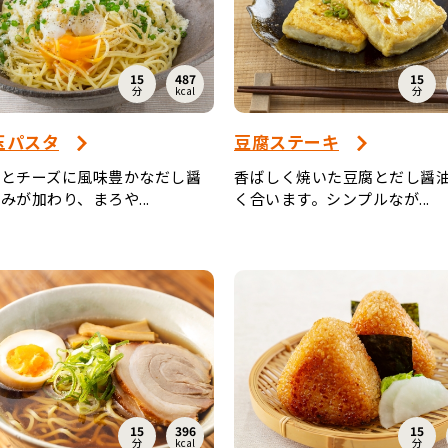
15
487
15
分
kcal
分
玉パスタ
豆腐ステーキ
卵とチーズに風味豊かなだし醤
香ばしく焼いた豆腐とだし醤
みが加わり、まろや...
く合います。シンプルなが...
15
396
15
分
kcal
分