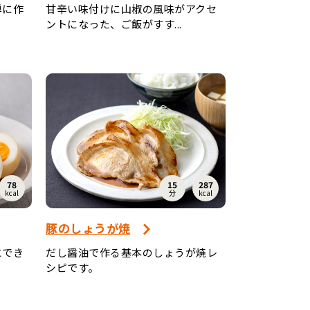
単に作
甘辛い味付けに山椒の風味がアクセ
ントになった、ご飯がすす...
78
15
287
kcal
分
kcal
豚のしょうが焼
にでき
だし醤油で作る基本のしょうが焼レ
シピです。