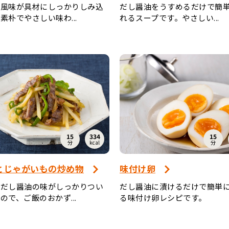
の風味が具材にしっかりしみ込
だし醤油をうすめるだけで簡
素朴でやさしい味わ...
れるスープです。やさしい...
15
334
15
分
kcal
分
とじゃがいもの炒め物
味付け卵
にだし醤油の味がしっかりつい
だし醤油に漬けるだけで簡単
ので、ご飯のおかず...
る味付け卵レシピです。