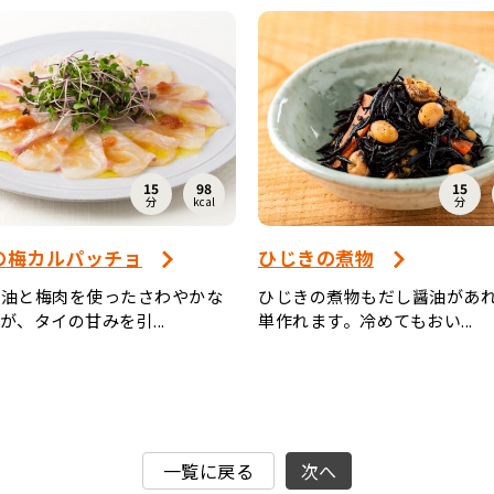
15
98
15
分
kcal
分
の梅カルパッチョ
ひじきの煮物
醤油と梅肉を使ったさわやかな
ひじきの煮物もだし醤油があ
が、タイの甘みを引...
単作れます。冷めてもおい...
一覧に戻る
次へ