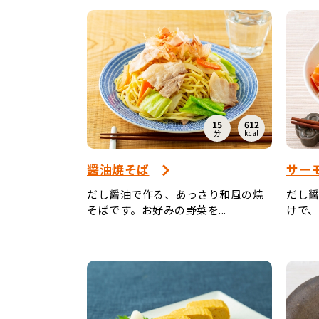
15
612
分
kcal
醤油焼そば
サー
だし醤油で作る、あっさり和風の焼
だし
そばです。お好みの野菜を...
けで、