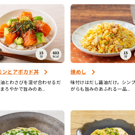
15
603
15
分
kcal
分
モンとアボカド丼
焼めし
醤油とわさびを混ぜ合わせるだ
味付けはだし醤油だけ。シン
まろやかで旨みのあ...
がらも旨みのあふれる一品...