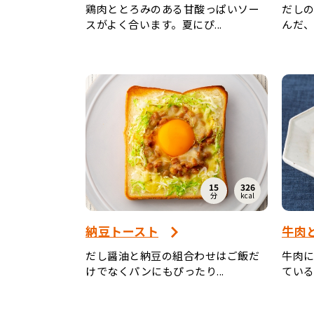
鶏肉ととろみのある甘酸っぱいソー
だし
スがよく合います。夏にぴ...
んだ、
15
326
分
kcal
納豆トースト
牛肉
だし醤油と納豆の組合わせはご飯だ
牛肉
けでなくパンにもぴったり...
ている