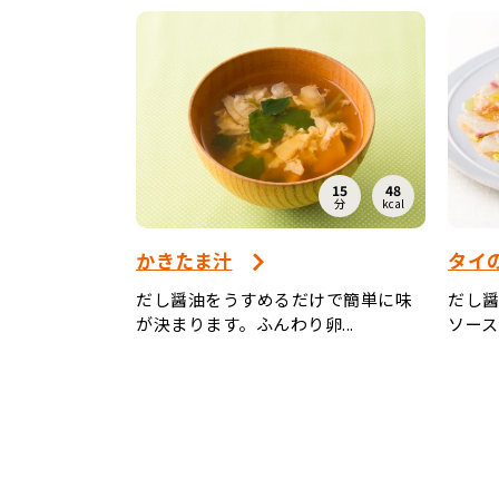
15
48
分
kcal
かきたま汁
タイ
だし醤油をうすめるだけで簡単に味
だし
が決まります。ふんわり卵...
ソース