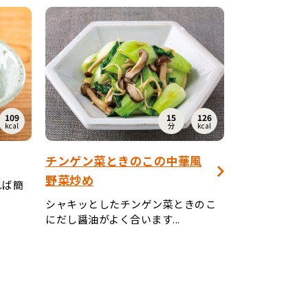
109
15
126
kcal
分
kcal
チンゲン菜ときのこの中華風
野菜炒め
れば簡
シャキッとしたチンゲン菜ときのこ
にだし醤油がよく合います...