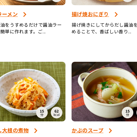
ラーメン
揚げ焼おにぎり
醤油をうすめるだけで醤油ラー
揚げ焼きにしてからだし醤油
簡単に作れます。ご...
めることで、香ばしい香り...
15
62
15
分
kcal
分
し大根の煮物
かぶのスープ