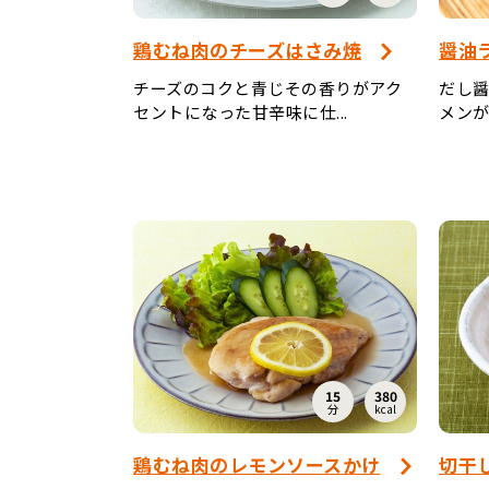
鶏むね肉のチーズはさみ焼
醤油
チーズのコクと青じその香りがアク
だし
セントになった甘辛味に仕...
メンが
15
380
分
kcal
鶏むね肉のレモンソースかけ
切干