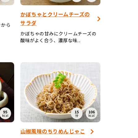
かぼちゃとクリームチーズの
サラダ
をから
かぼちゃの甘みにクリームチーズの
酸味がよく合う、濃厚な味...
95
15
106
kcal
分
kcal
山椒風味のちりめんじゃこ