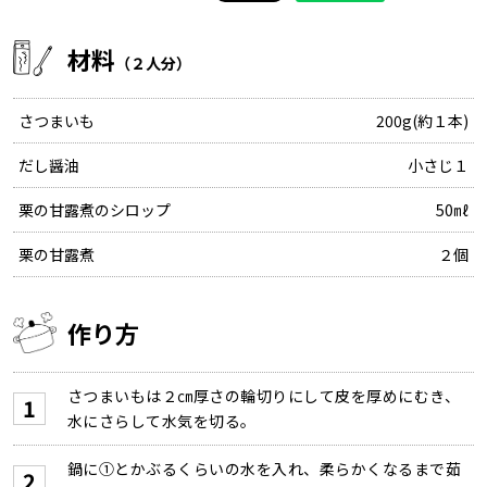
材料
（２人分）
さつまいも
200g(約１本)
だし醤油
小さじ１
栗の甘露煮のシロップ
50㎖
栗の甘露煮
２個
作り方
さつまいもは２㎝厚さの輪切りにして皮を厚めにむき、
水にさらして水気を切る。
鍋に①とかぶるくらいの水を入れ、柔らかくなるまで茹