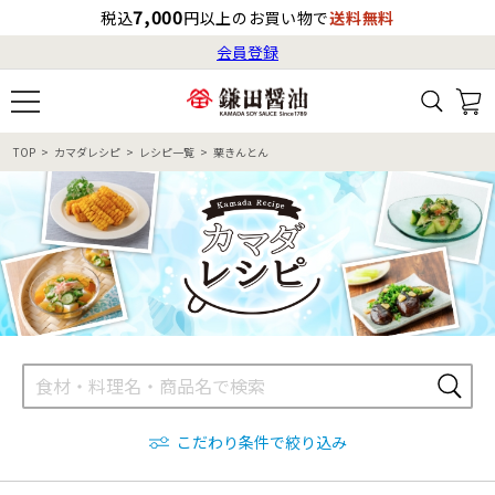
7,000
税込
円以上のお買い物で
送料無料
会員登録
ログイン
最短お届け日
の目安
（国内）
8月7日
13:00
（金）
会員登録
TOP
カマダレシピ
レシピ一覧
栗きんとん
すべてから検索
商品検索
すべての商品一覧
カタログ番号・記号検索
レシピ検索
へのお届け予定日は
8月8日
（土）
です。
商品カテゴリ
ギフト
自由な詰め合わせ
商品の選び方
こだわり条件で絞り込み
特集