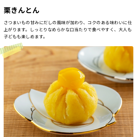
栗きんとん
レシピ
さつまいもの甘みにだしの風味が加わり、コクのある味わいに仕
ご利用ガイド
上がります。しっとりなめらかな口当たりで食べやすく、大人も
安全・安心への取り組み
子どもも楽しめます。
よくあるご質問
サイトマップ
お問い合わせ
カタログ請求
会社案内
お電話でのお問い合わせ・ご注文
0120-46-0306
受付時間 / 8:00〜17:30（日・祝日除く）