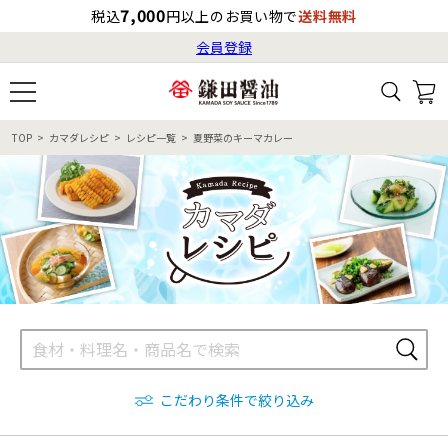
7,000
税込
円以上のお買い物で
送料無料
会員登録
ログイン
最短お届け日
の目安
（国内）
8月17日
8:00
（月）
会員登録
TOP
カマダレシピ
レシピ一覧
夏野菜のキーマカレー
すべてから検索
商品検索
すべての商品一覧
カタログ番号・記号検索
レシピ検索
へのお届け予定日は
8月19日
（水）
です。
商品カテゴリ
ギフト
自由な詰め合わせ
商品の選び方
こだわり条件で絞り込み
特集