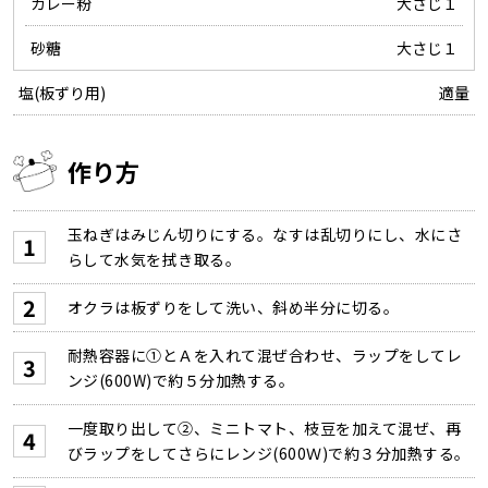
カレー粉
大さじ１
砂糖
大さじ１
塩(板ずり用)
適量
作り方
玉ねぎはみじん切りにする。なすは乱切りにし、水にさ
らして水気を拭き取る。
オクラは板ずりをして洗い、斜め半分に切る。
耐熱容器に①とＡを入れて混ぜ合わせ、ラップをしてレ
ンジ(600W)で約５分加熱する。
一度取り出して②、ミニトマト、枝豆を加えて混ぜ、再
びラップをしてさらにレンジ(600Ｗ)で約３分加熱する。