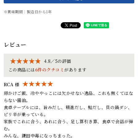
賞味期間：製造日から1年
レビュー
4.8／5の評価
この商品には
6件のクチコミ
があります
RCA 様
卵かけご飯、冷ややっこには欠かせない逸品、これも無くてはな
らない醤油。
食卓テーブルには、旨みだし、精進だし、鮭だし、貝の鍋ダシ、
ピリ辛が乗っている。
家族でこれに合う、あれに合う、足し算引き算、食卓で会話が弾
む。
みんな、鎌田中毒になっちまった。