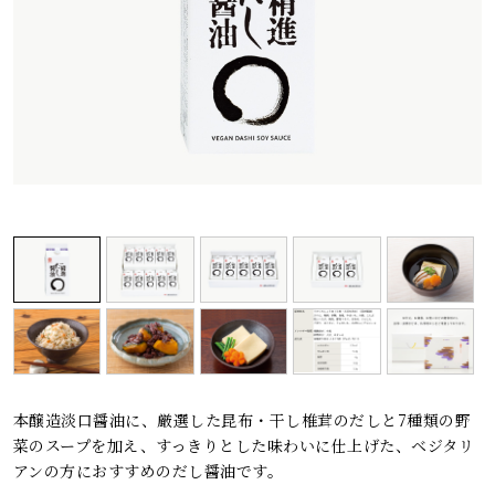
レシピ
ご利用ガイド
安全・安心への取り組み
よくあるご質問
サイトマップ
お問い合わせ
カタログ請求
会社案内
お電話でのお問い合わせ・ご注文
0120-46-0306
本醸造淡口醤油に、厳選した昆布・干し椎茸のだしと7種類の野
受付時間 / 8:00〜17:30（日・祝日除く）
菜のスープを加え、すっきりとした味わいに仕上げた、ベジタリ
アンの方におすすめのだし醤油です。