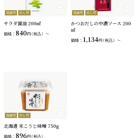
包装可
のし可
包装可
のし可
サラダ醤油 200㎖
かつおだしの中濃ソース 200
㎖
840
価格：
円
（税込）〜
1,134
価格：
円
（税込）〜
包装可
のし可
北海道 米こうじ味噌 750g
896
価格：
円
（税込）