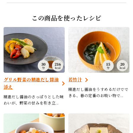
この商品を使ったレシピ
30
216
15
20
分
kcal
分
kcal
グリル野菜の精進だし醤油
若竹汁
添え
精進だし醤油をうすめるだけでで
きる、春の定番のお吸い物で...
精進だし醤油のさっぱりとした味
わいが、野菜の甘みを引き立...