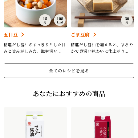
15
108
30
分
kcal
分
五目豆
ごま豆腐
精進だし醤油のすっきりとした甘
精進だし醤油を加えると、まろや
みと旨みがしみた、滋味深い...
かで奥深い味わいに仕上がり...
全てのレシピを見る
あなたにおすすめの商品