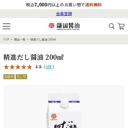
7,000
税込
円以上のお買い物で
送料無料
会員登録
ログイン
最短お届け日
の目安
（国内）
8月7日
13:00
（金）
会員登録
TOP
商品一覧
精進だし醤油 200㎖
すべてから検索
商品検索
すべての商品一覧
カタログ番号・記号検索
レシピ検索
へのお届け予定日は
精進だし醤油 200㎖
8月8日
（土）
です。
4.8
（
6件
）
商品カテゴリ
包装可
のし可
ギフト
自由な詰め合わせ
商品の選び方
特集