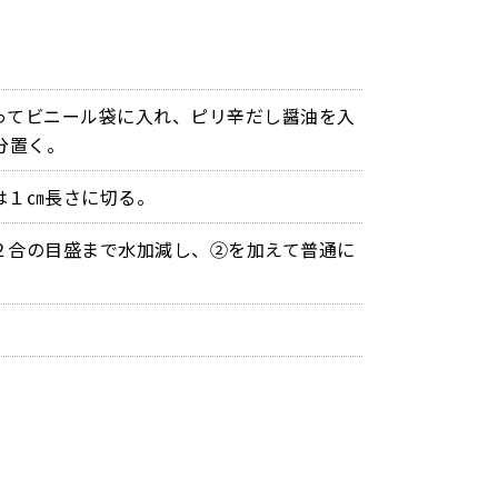
ってビニール袋に入れ、ピリ辛だし醤油を入
分置く。
は１㎝長さに切る。
２合の目盛まで水加減し、②を加えて普通に