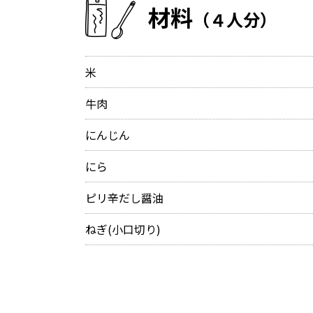
材料
（４人分）
米
牛肉
にんじん
にら
ピリ辛だし醤油
ねぎ(小口切り)