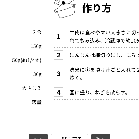
作り方
２合
牛肉は食べやすい大きさに切
れてもみ込み、冷蔵庫で約10
150g
にんじんは細切りにし、にら
50g(約1/4本)
洗米に①を漬け汁ごと入れて
30g
炊く。
大さじ３
器に盛り、ねぎを散らす。
適量
前へ
一覧に戻る
次へ