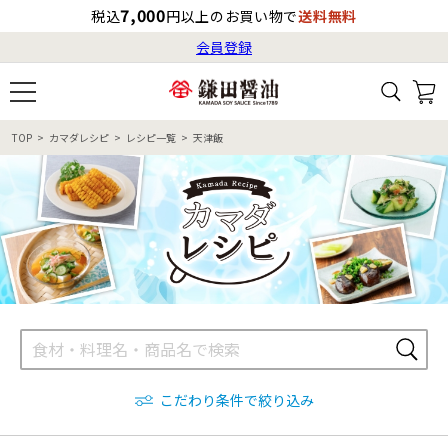
7,000
税込
円以上のお買い物で
送料無料
会員登録
ログイン
最短お届け日
の目安
（国内）
8月7日
13:00
（金）
会員登録
TOP
カマダレシピ
レシピ一覧
天津飯
すべてから検索
商品検索
すべての商品一覧
カタログ番号・記号検索
レシピ検索
へのお届け予定日は
8月8日
（土）
です。
商品カテゴリ
ギフト
自由な詰め合わせ
商品の選び方
こだわり条件で絞り込み
特集