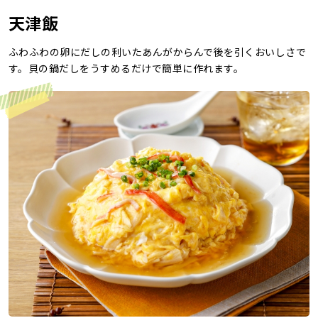
天津飯
レシピ
ふわふわの卵にだしの利いたあんがからんで後を引くおいしさで
ご利用ガイド
す。貝の鍋だしをうすめるだけで簡単に作れます。
安全・安心への取り組み
よくあるご質問
サイトマップ
お問い合わせ
カタログ請求
会社案内
お電話でのお問い合わせ・ご注文
0120-46-0306
受付時間 / 8:00〜17:30（日・祝日除く）