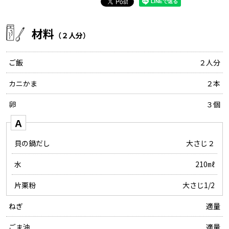
材料
（２人分）
ご飯
２人分
カニかま
２本
卵
３個
Ａ
貝の鍋だし
大さじ２
水
210㎖
片栗粉
大さじ1/2
ねぎ
適量
ごま油
適量