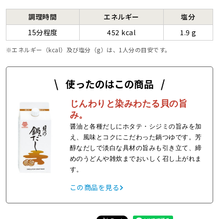
調理時間
エネルギー
塩分
15分程度
452 kcal
1.9 g
エネルギー（kcal）及び塩分（g）は、1人分の目安です。
使ったのはこの商品
じんわりと染みわたる貝の旨
み。
醤油と各種だしにホタテ・シジミの旨みを加
え、風味とコクにこだわった鍋つゆです。芳
醇なだしで淡白な具材の旨みも引き立て、締
めのうどんや雑炊までおいしく召し上がれま
す。
この商品を見る