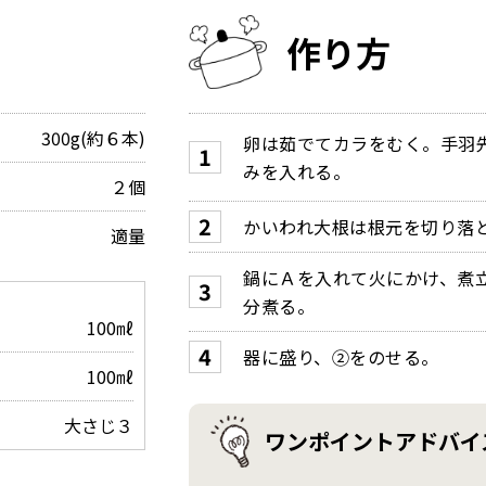
作り方
300g(約６本)
卵は茹でてカラをむく。手羽
みを入れる。
２個
かいわれ大根は根元を切り落
適量
鍋にＡを入れて火にかけ、煮
分煮る。
100㎖
器に盛り、②をのせる。
100㎖
大さじ３
ワンポイントアドバイ