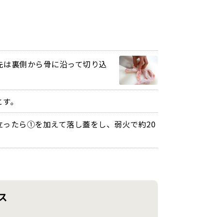
先は裏側から骨に沿って切り込
とす。
立ったら①を加えて落し蓋をし、弱火で約20
ス