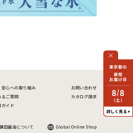
東京都の
最短
お届け日
・安心への取り組み
お問い合わせ
8
8
/
あるご質問
カタログ請求
（土）
用ガイド
詳しく見る
鎌田醤油について
Global Online Shop