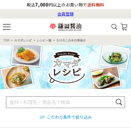
7,000
税込
円以上のお買い物で
送料無料
会員登録
ログイン
最短お届け日
の目安
（国内）
8月8日
13:00
（土）
会員登録
TOP
カマダレシピ
レシピ一覧
たけのこの木の芽焼き
すべてから検索
商品検索
すべての商品一覧
カタログ番号・記号検索
レシピ検索
へのお届け予定日は
8月9日
（日）
です。
商品カテゴリ
ギフト
自由な詰め合わせ
商品の選び方
こだわり条件で絞り込み
特集