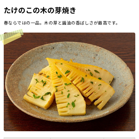
たけのこの木の芽焼き
レシピ
春ならではの一品。木の芽と醤油の香ばしさが最高です。
ご利用ガイド
安全・安心への取り組み
よくあるご質問
サイトマップ
お問い合わせ
カタログ請求
会社案内
お電話でのお問い合わせ・ご注文
0120-46-0306
受付時間 / 8:00〜17:30（日・祝日除く）