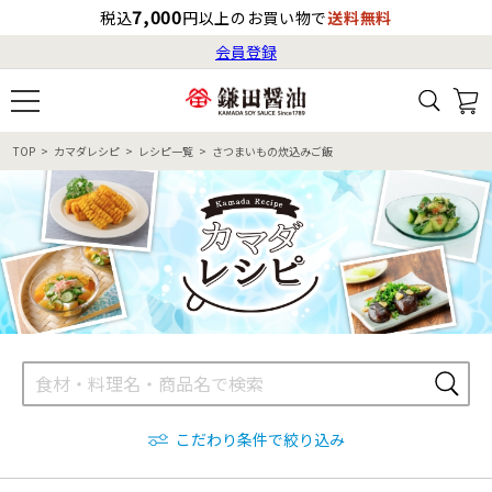
7,000
税込
円以上のお買い物で
送料無料
会員登録
ログイン
最短お届け日
の目安
（国内）
8月7日
13:00
（金）
会員登録
TOP
カマダレシピ
レシピ一覧
さつまいもの炊込みご飯
すべてから検索
商品検索
すべての商品一覧
カタログ番号・記号検索
レシピ検索
へのお届け予定日は
8月8日
（土）
です。
商品カテゴリ
ギフト
自由な詰め合わせ
商品の選び方
こだわり条件で絞り込み
特集