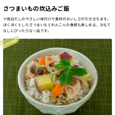
さつまいもの炊込みご飯
レシピ
十倍白だしのやさしい味付けで食材のおいしさが引き立ちます。
ご利用ガイド
ほくほくとしたさつまいもとれんこんの食感も楽しめる、おもて
安全・安心への取り組み
なしにぴったりな一品です。
よくあるご質問
サイトマップ
お問い合わせ
カタログ請求
会社案内
お電話でのお問い合わせ・ご注文
0120-46-0306
受付時間 / 8:00〜17:30（日・祝日除く）