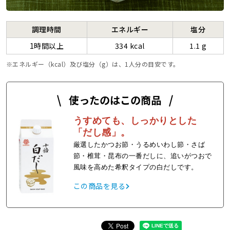
調理時間
エネルギー
塩分
1時間以上
334 kcal
1.1 g
エネルギー（kcal）及び塩分（g）は、1人分の目安です。
使ったのはこの商品
うすめても、しっかりとした
「だし感」。
厳選したかつお節・うるめいわし節・さば
節・椎茸・昆布の一番だしに、追いがつおで
風味を高めた希釈タイプの白だしです。
この商品を見る