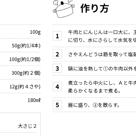
作り方
100g
牛肉とにんじんは一口大に、
に切り、水にさらして水気を
50g(約1/4本)
さやえんどうは筋を取って塩
100g(約1/2個)
鍋に油を熱して①の牛肉以外
300g(約２個)
煮立ったら中火にし、Ａと牛
12g(約４さや)
柔らかくなるまで煮る。
180㎖
器に盛り、②を散らす。
大さじ２