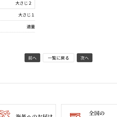
大さじ２
大さじ１
適量
前へ
一覧に戻る
次へ