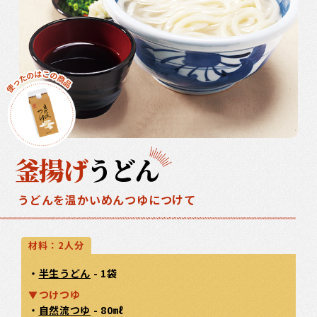
釜揚げ
うどん
うどんを温かいめんつゆにつけて
材料：2人分
・
半生うどん
- 1袋
つけつゆ
・
自然流つゆ
- 80㎖