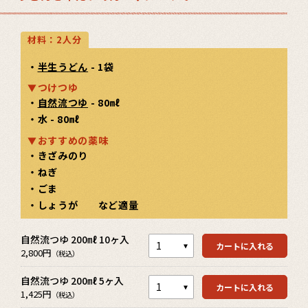
材料：2人分
・
半生うどん
- 1袋
つけつゆ
・
自然流つゆ
- 80㎖
・水 - 80㎖
おすすめの薬味
・きざみのり
・ねぎ
・ごま
・しょうが など適量
カートを見る
自然流つゆ 200㎖ 10ヶ入
カートを見る
カートに入れる
2,800円
（税込）
自然流つゆ 200㎖ 5ヶ入
カートを見る
カートに入れる
1,425円
（税込）