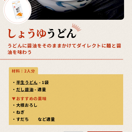
しょうゆ
うどん
うどんに醤油をそのままかけてダイレクトに麺と醤
油を味わう
材料：2人分
・
半生うどん
- 1袋
・
だし醤油
- 適量
おすすめの薬味
・大根おろし
・ねぎ
・すだち など適量
カートを見る