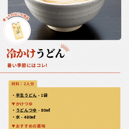
冷かけ
うどん
暑い季節にはコレ!
材料：2人分
・
半生うどん
- 1袋
かけつゆ
・
うどんつゆ
- 80㎖
・水 - 480㎖
おすすめの薬味