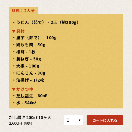
材料：2人分
・うどん（茹で） - 2玉（約200g）
具材
・里芋（茹で） - 100g
・鶏もも肉 - 50g
・椎茸 - 1枚
・長ねぎ - 50g
・大根 - 100g
・にんじん - 30g
・油揚げ - 1/2枚
かけつゆ
・
だし醤油
- 60㎖
・水 - 540㎖
カートを見る
だし醤油 200㎖ 10ヶ入
カートを見る
カートに入れる
2,600円
（税込）