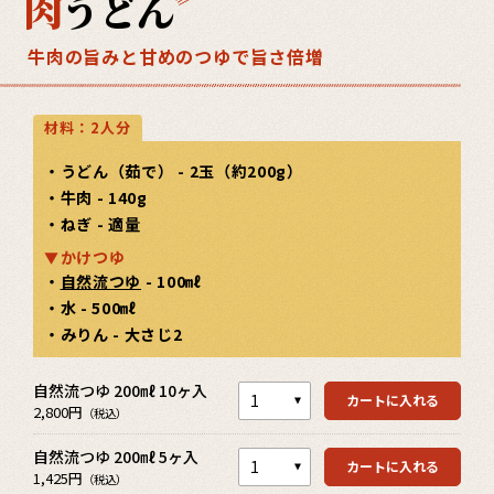
肉
うどん
牛肉の旨みと甘めのつゆで旨さ倍増
材料：2人分
・うどん（茹で） - 2玉（約200g）
・牛肉 - 140g
・ねぎ - 適量
かけつゆ
・
自然流つゆ
- 100㎖
・水 - 500㎖
・みりん - 大さじ2
カートを見る
自然流つゆ 200㎖ 10ヶ入
カートを見る
カートに入れる
2,800円
（税込）
自然流つゆ 200㎖ 5ヶ入
カートを見る
カートに入れる
1,425円
（税込）