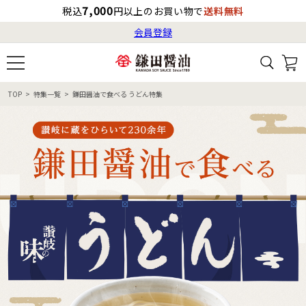
7,000
税込
円以上のお買い物で
送料無料
会員登録
ログイン
最短お届け日
の目安
（国内）
8月7日
13:00
（金）
会員登録
TOP
特集一覧
鎌田醤油で食べる うどん特集
すべてから検索
商品検索
すべての商品一覧
カタログ番号・記号検索
レシピ検索
へのお届け予定日は
8月8日
（土）
です。
商品カテゴリ
ギフト
自由な詰め合わせ
商品の選び方
特集