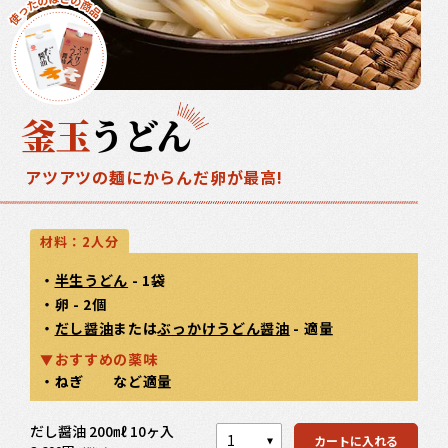
釜玉
うどん
アツアツの麺にからんだ卵が最高!
材料：2人分
・
半生うどん
- 1袋
・卵 - 2個
・
だし醤油
または
ぶっかけうどん醤油
- 適量
おすすめの薬味
・ねぎ など適量
カートを見る
だし醤油 200㎖ 10ヶ入
カートを見る
カートに入れる