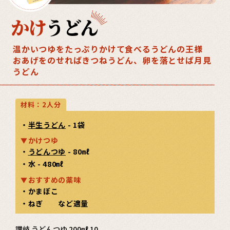
かけ
うどん
温かいつゆをたっぷりかけて食べるうどんの王様
おあげをのせればきつねうどん、卵を落とせば月見
うどん
材料：2人分
・
半生うどん
- 1袋
かけつゆ
・
うどんつゆ
- 80㎖
・水 - 480㎖
おすすめの薬味
・かまぼこ
・ねぎ など適量
カートを見る
讃岐 うどんつゆ 200㎖ 10