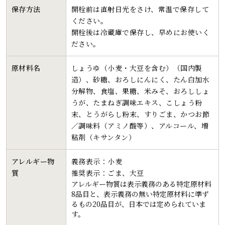
保存方法
開栓前は直射日光をさけ、常温で保存して
ください。
開栓後は冷蔵庫で保存し、早めにお使いく
ださい。
原材料名
しょうゆ（小麦・大豆を含む）（国内製
造）、砂糖、おろしにんにく、たん白加水
分解物、食塩、果糖、米みそ、おろししょ
うが、たまねぎ調味エキス、こしょう粉
末、とうがらし粉末、すりごま、かつお節
／調味料（アミノ酸等）、アルコール、増
粘剤（キサンタン）
アレルギー物
義務表示：小麦
質
推奨表示：ごま、大豆
アレルギー物質は表示義務のある特定原材料
8品目と、表示義務の無い特定原材料に準ず
るもの20品目が、日本では定められていま
す。