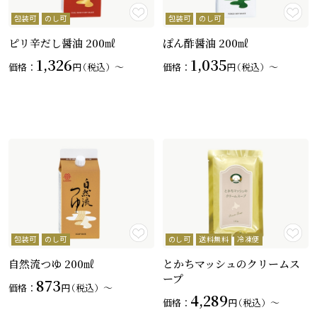
包装可
のし可
包装可
のし可
ピリ辛だし醤油 200㎖
ぽん酢醤油 200㎖
1,326
1,035
価格：
円
（税込）〜
価格：
円
（税込）〜
包装可
のし可
のし可
送料無料
冷凍便
自然流つゆ 200㎖
とかちマッシュのクリームス
ープ
873
価格：
円
（税込）〜
4,289
価格：
円
（税込）〜