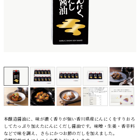
レシピ
ご利用ガイド
安全・安心への取り組み
よくあるご質問
サイトマップ
お問い合わせ
カタログ請求
会社案内
お電話でのお問い合わせ・ご注文
0120-46-0306
本醸造醤油に、味が濃く香りが強い香川県産にんにくをすりおろ
受付時間 / 8:00〜17:30（日・祝日除く）
してたっぷり加えたにんにくだし醤油です。味噌・生姜・香辛料
などで味を調え、さらにかつお節のだしを加えました。