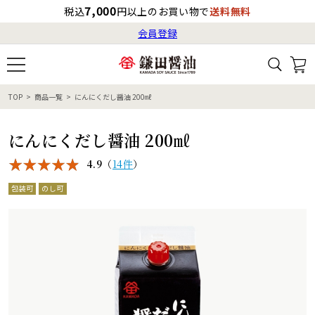
7,000
税込
円以上のお買い物で
送料無料
会員登録
ログイン
最短お届け日
の目安
（国内）
8月17日
8:00
（月）
会員登録
TOP
商品一覧
にんにくだし醤油 200㎖
すべてから検索
商品検索
すべての商品一覧
カタログ番号・記号検索
レシピ検索
へのお届け予定日は
にんにくだし醤油 200㎖
8月19日
（水）
です。
4.9
（
14件
）
商品カテゴリ
包装可
のし可
ギフト
自由な詰め合わせ
商品の選び方
特集