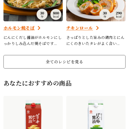
30
800
30
290
分
kcal
分
kcal
ホルモン焼そば
チキンロール
にんにくだし醤油がホルモンにし
さっぱりとした旨みの鶏肉とにん
っかりしみ込んだ焼そばです...
にくのきいたタレがよく合い...
全てのレシピを見る
あなたにおすすめの商品