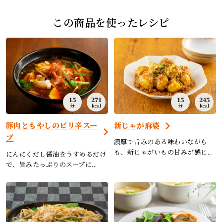
この商品を使ったレシピ
15
271
15
245
分
kcal
分
kcal
豚肉ともやしのピリ辛スー
新じゃが麻婆
プ
濃厚で旨みのある味わいながら
も、新じゃがいもの甘みが感じ...
にんにくだし醤油をうすめるだけ
で、旨みたっぷりのスープに...