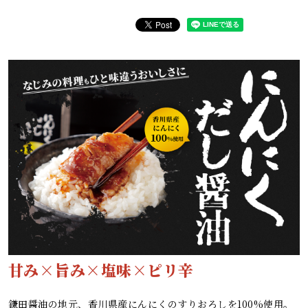
甘み×旨み×塩味×ピリ辛
鎌田醤油の地元、香川県産にんにくのすりおろしを100%使用。