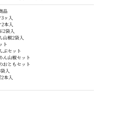
商品
ク3ヶ入
ク2本入
ぶ2袋入
ん山椒2袋入
ット
んぶセット
めん山椒セット
のおともセット
3袋入
㎖2本入