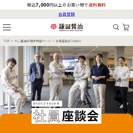
7,000
税込
円以上のお買い物で
送料無料
会員登録
ログイン
最短お届け日
の目安
（国内）
8月8日
13:00
（土）
会員登録
TOP
だし醤油60周年特設ページ
社員座談会 Talk03
すべてから検索
商品検索
すべての商品一覧
カタログ番号・記号検索
レシピ検索
へのお届け予定日は
8月9日
（日）
です。
商品カテゴリ
ギフト
自由な詰め合わせ
商品の選び方
特集