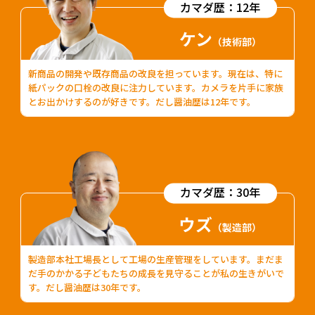
カマダ歴：12年
ケン
（技術部）
新商品の開発や既存商品の改良を担っています。現在は、特に
紙パックの口栓の改良に注力しています。カメラを片手に家族
とお出かけするのが好きです。だし醤油歴は12年です。
カマダ歴：30年
ウズ
（製造部）
製造部本社工場長として工場の生産管理をしています。まだま
だ手のかかる子どもたちの成長を見守ることが私の生きがいで
す。だし醤油歴は30年です。