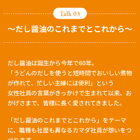
Talk 03
レシピ
〜だし醤油のこれまでとこれから〜
ご利用ガイド
安全・安心への取り組み
よくあるご質問
サイトマップ
だし醤油は誕生から今年で60年。
お問い合わせ
カタログ請求
「うどんのだしを使うと短時間でおいしい煮物
会社案内
が作れて、忙しい主婦には便利」という
女性社員の言葉がきっかけで生まれて以来、お
お電話でのお問い合わせ・ご注文
かげさまで、皆様に長く愛されてきました。
0120-46-0306
「だし醤油のこれまでとこれから」をテーマ
受付時間 / 8:00〜17:30（日・祝日除く）
に、職種も社歴も異なるカマダ社員が想いをつ
づります。