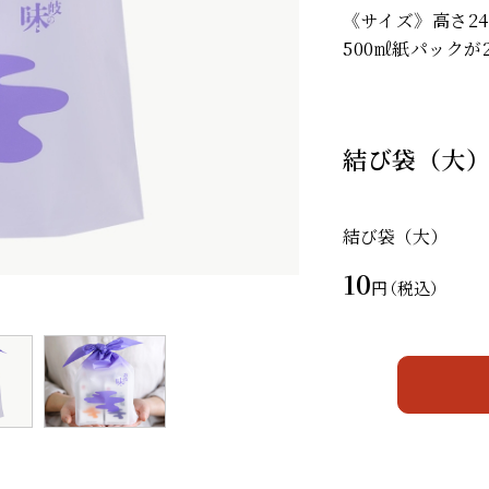
《サイズ》高さ24
500㎖紙パック
結び袋（大
結び袋（大）
10
円
（税込）