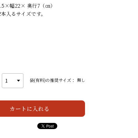
.5×幅22× 奥行7（㎝）
が2本入るサイズです。
）
袋(有料)の推奨サイズ：
無し
カートを見る
カートに入れる