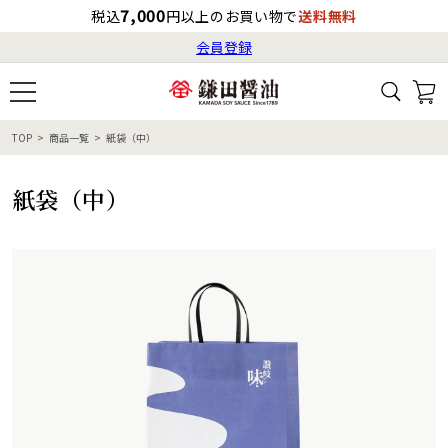
7,000
税込
円以上のお買い物で
送料無料
会員登録
ログイン
最短お届け日
の目安
（国内）
8月7日
13:00
（金）
会員登録
TOP
商品一覧
紙袋（中）
すべてから検索
商品検索
すべての商品一覧
カタログ番号・記号検索
レシピ検索
へのお届け予定日は
紙袋（中）
8月8日
（土）
です。
商品カテゴリ
ギフト
自由な詰め合わせ
商品の選び方
特集