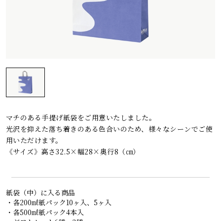
レシピ
ご利用ガイド
安全・安心への取り組み
よくあるご質問
サイトマップ
お問い合わせ
カタログ請求
マチのある手提げ紙袋をご用意いたしました。
会社案内
光沢を抑えた落ち着きのある色合いのため、様々なシーンでご使
用いただけます。
《サイズ》高さ32.5×幅28×奥行8（㎝）
お電話でのお問い合わせ・ご注文
0120-46-0306
紙袋（中）に入る商品
受付時間 / 8:00〜17:30（日・祝日除く）
・各200㎖紙パック10ヶ入、5ヶ入
・各500㎖紙パック4本入