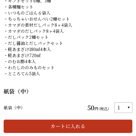
・ギフトセット6種、3種
・各種麺セット
・いつものごはん６袋入
・ちっちゃいおせんべい2種セット
・カマダの素材だしパック8ヶ4袋入
・カマダのだしパック8ヶ4袋入
・だしパック2種セット
・だし醤油とだしパックセット
・糀あまざけ180㎖4本入
・糀あまざけ720㎖
・のむお酢4本入
・わたしののみものセット
・ところてん5袋入
紙袋（中）
50
紙袋（中）
円
（税込）
カートを見る
カートに入れる