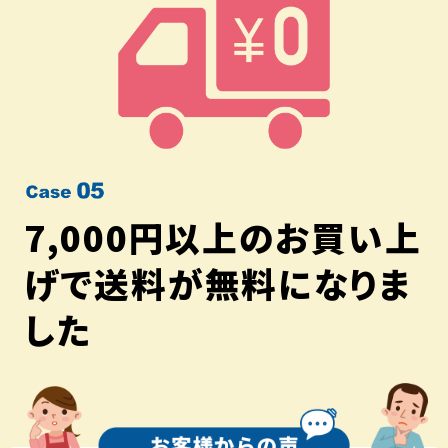
レシピ
ご利用ガイド
安全・安心への取り組み
よくあるご質問
サイトマップ
お問い合わせ
カタログ請求
7,000円以上のお買い上
会社案内
げで送料が無料になりま
した
お電話でのお問い合わせ・ご注文
0120-46-0306
受付時間 / 8:00〜17:30（日・祝日除く）