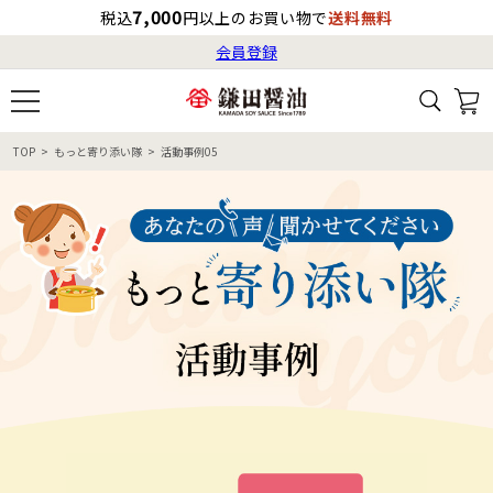
7,000
税込
円以上のお買い物で
送料無料
会員登録
ログイン
最短お届け日
の目安
（国内）
8月8日
13:00
（土）
会員登録
TOP
もっと寄り添い隊
活動事例05
すべてから検索
商品検索
すべての商品一覧
カタログ番号・記号検索
レシピ検索
へのお届け予定日は
8月9日
（日）
です。
商品カテゴリ
ギフト
自由な詰め合わせ
商品の選び方
特集