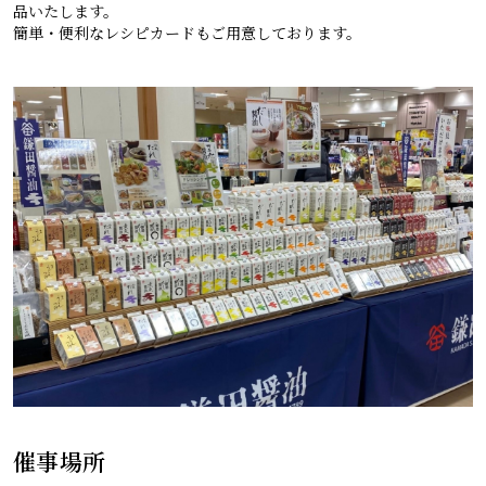
品いたします。
簡単・便利なレシピカードもご用意しております。
レシピ
ご利用ガイド
安全・安心への取り組み
よくあるご質問
サイトマップ
お問い合わせ
カタログ請求
会社案内
お電話でのお問い合わせ・ご注文
0120-46-0306
受付時間 / 8:00〜17:30（日・祝日除く）
催事場所