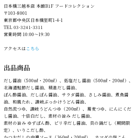
日本橋三越本店 本館B1F フードコレクション
〒103-8001
東京都中央区日本橋室町1-4-1
TEL 03-3241-3311
営業時間 10:00〜19:30
アクセスは
こちら
出品商品
だし醤油（500㎖・200㎖）、低塩だし醤油（500㎖・200㎖）、
北海道鮭節だし醤油、精進だし醤油、
ぽん酢醤油、だしぽん醤油、サラダ醤油、さしみ醤油、煮魚醤
油、和風たれ、讃岐ぶっかけうどん醤油、
自然流つゆ、讃岐うどんつゆ（200㎖）、蕎麦つゆ、にんにくだ
し醤油、十倍白だし、素材の旨み だし醤油、
素材の旨み ゆずぽん酢、ピリ辛だし醤油、貝の鍋だし（期間限
定）、いりこだし酢、
かつおだしの中濃ソース（360㎖・200㎖）、カマダの塩こん