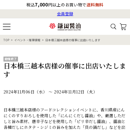
7,000
税込
円以上のお買い物で
送料無料
会員登録
ログイン
最短お届け日
の目安
（国内）
8月8日
13:00
（土）
会員登録
TOP
イベント・催事情報
日本橋三越本店様の催事に出店いたします
すべてから検索
商品検索
すべての商品一覧
カタログ番号・記号検索
レシピ検索
へのお届け予定日は
開催終了
8月9日
日本橋三越本店様の催事に出店いたしま
（日）
です。
商品カテゴリ
す
ギフト
2024年11月06日（水） ～ 2024年11月12日（火）
自由な詰め合わせ
日本橋三越本店様のフードコレクションイベントに、香川県産にん
商品の選び方
にくのすりおろしを使用した「にんにくだし醤油」や、厳選しただ
しと旨み素材、唐辛子などを使用した「ピリ辛だし醤油」、醤油と
各種だしにホタテ・シジミの旨みを加えた「貝の鍋だし」などを出
特集